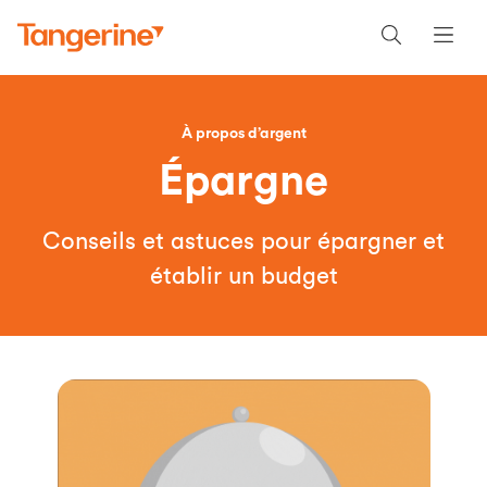
À propos d’argent
Épargne
Conseils et astuces pour épargner et
établir un budget