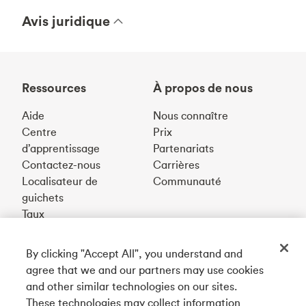
Avis juridique
Ressources
À propos de nous
Aide
Nous connaître
Centre
Prix
d’apprentissage
Partenariats
Contactez-nous
Carrières
Localisateur de
Communauté
guichets
Taux
By clicking "Accept All", you understand and
Téléchargez notre appli
agree that we and our partners may use cookies
and other similar technologies on our sites.
These technologies may collect information