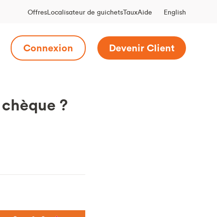
English
Offres
Localisateur de guichets
Taux
Aide
Connexion
Devenir Client
 chèque ?