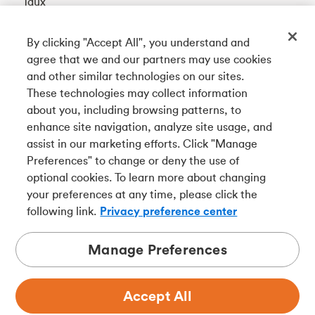
Taux
By clicking "Accept All", you understand and
Téléchargez notre appli
agree that we and our partners may use cookies
and other similar technologies on our sites.
These technologies may collect information
Connectez-vous avec nous
about you, including browsing patterns, to
enhance site navigation, analyze site usage, and
assist in our marketing efforts. Click "Manage
Preferences" to change or deny the use of
English
optional cookies. To learn more about changing
Tangerine est le nom commercial de la Banque Tangerine,
your preferences at any time, please click the
une filiale en propriété exclusive de La Banque de
following link.
Privacy preference center
Nouvelle-Écosse et
membre à part entière de la SADC
.
Manage Preferences
Accept All
Confidentialité
Juridique
Sécurité
Accessibilité
Choix de pub