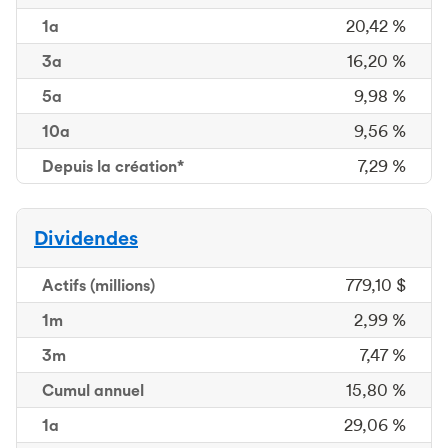
1a
20,42 %
3a
16,20 %
5a
9,98 %
10a
9,56 %
Depuis la création*
7,29 %
Dividendes
Actifs
(millions)
779,10 $
1m
1 mois
2,99 %
3m
3 mois
7,47 %
Cumul
annuel
15,80 %
1a
29,06 %