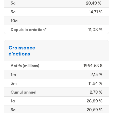
3a
20,49 %
5a
14,71 %
10a
-
Depuis la création*
11,08 %
Croissance
d’actions
Actifs
(millions)
1964,68 $
1m
1 mois
2,13 %
3m
3 mois
11,94 %
Cumul
annuel
12,78 %
1a
26,89 %
3a
20,69 %