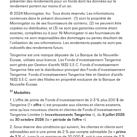
présenter des rendements pour un fonds dont les données sur le
rendement portent sur moins d’un an.
© 2024 Morningstar, Inc. Tous droits réservés. Les informations
contenues dans le présent document : (1) sont la propriété de
Morningstar ou de ses fournisseurs de contenu; (2) ne peuvent être
copiées ou distribuées; et (3) ne sont pas garanties comme étant
exactes, complètes ou à jour. Ni Morningstar ni ses fournisseurs de
contenu ne sont responsables des dommages ou pertes résultant de
l’utilisation de ces informations. Les rendements passés ne sont pas
indicatifs des rendements futurs.
Tangerine est une marque déposée de La Banque de la Nouvelle-
Écosse, utilisée sous licence. Les Fonds d’investissement Tangerine
sont gérés par Gestion d’actifs 1832 S.E.C. Fonds d’investissement
Tangerine ltée est le distributeur principal des Fonds d’investissement
Tangerine. Fonds d’investissement Tangerine ltée et Gestion d’actifs
1832 S.E.C. sont des filiales en propriété exclusive de la Banque de
Nouvelle-Écosse.
‡‡
Modalités
1. L’offre de prime de Fonds d’investissement de 2-3 % plus 200 $ de
Tangerine (l’«
offre
») est proposée aux clientes et clients existants,
ainsi qu’aux nouveaux clients et clientes de Fonds d’investissement
Tangerine Limitée («
Investissements Tangerine
»), du
8 juillet 2026
au
30 octobre 2026
(la «
période de l’offre
»).
2. Sous réserve des conditions qui suivent, les clientes et clients sont
admissibles soit à une prime de 2 % par compte admissible (la «
prime
de 2 %
»), jusqu’à un maximum de 20 000 $, soit à une prime de 3 %