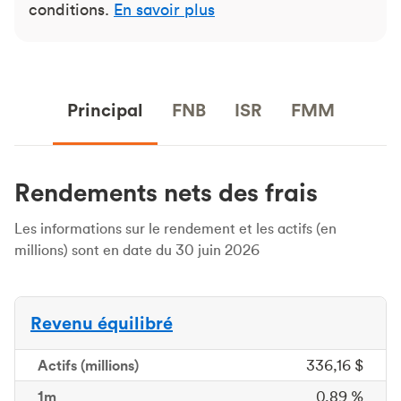
conditions.
En savoir plus
Principal
FNB
ISR
FMM
Rendements nets des frais
Les informations sur le rendement et les actifs (en
millions) sont en date du 30 juin 2026
Revenu équilibré
Actifs
(millions)
336,16 $
1m
1 mois
0,89 %