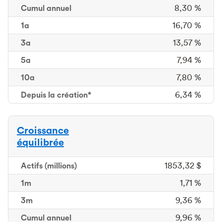
Cumul
annuel
8,30 %
1a
16,70 %
3a
13,57 %
5a
7,94 %
10a
7,80 %
Depuis la création*
6,34 %
Croissance
équilibrée
Actifs
(millions)
1853,32 $
1m
1 mois
1,71 %
3m
3 mois
9,36 %
Cumul
annuel
9,96 %