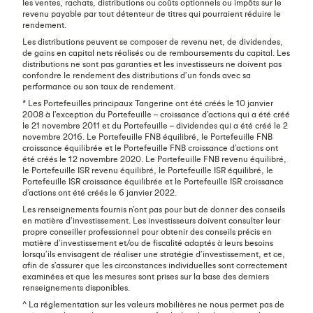
les ventes, rachats, distributions ou coûts optionnels ou impôts sur le
revenu payable par tout détenteur de titres qui pourraient réduire le
rendement.
Les distributions peuvent se composer de revenu net, de dividendes,
de gains en capital nets réalisés ou de remboursements du capital. Les
distributions ne sont pas garanties et les investisseurs ne doivent pas
confondre le rendement des distributions d’un fonds avec sa
performance ou son taux de rendement.
* Les Portefeuilles principaux Tangerine ont été créés le 10 janvier
2008 à l’exception du Portefeuille – croissance d’actions qui a été créé
le 21 novembre 2011 et du Portefeuille – dividendes qui a été créé le 2
novembre 2016. Le Portefeuille FNB équilibré, le Portefeuille FNB
croissance équilibrée et le Portefeuille FNB croissance d’actions ont
été créés le 12 novembre 2020. Le Portefeuille FNB revenu équilibré,
le Portefeuille ISR revenu équilibré, le Portefeuille ISR équilibré, le
Portefeuille ISR croissance équilibrée et le Portefeuille ISR croissance
d’actions ont été créés le 6 janvier 2022.
Les renseignements fournis n’ont pas pour but de donner des conseils
en matière d’investissement. Les investisseurs doivent consulter leur
propre conseiller professionnel pour obtenir des conseils précis en
matière d’investissement et/ou de fiscalité adaptés à leurs besoins
lorsqu’ils envisagent de réaliser une stratégie d’investissement, et ce,
afin de s’assurer que les circonstances individuelles sont correctement
examinées et que les mesures sont prises sur la base des derniers
renseignements disponibles.
^ La réglementation sur les valeurs mobilières ne nous permet pas de