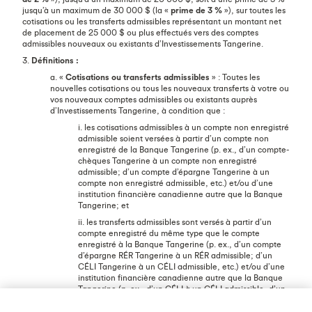
jusqu’à un maximum de 30 000 $ (la «
prime de 3 %
»), sur toutes les
cotisations ou les transferts admissibles représentant un montant net
de placement de 25 000 $ ou plus effectués vers des comptes
admissibles nouveaux ou existants d’Investissements Tangerine.
3.
Définitions :
a. «
Cotisations ou transferts admissibles
» : Toutes les
nouvelles cotisations ou tous les nouveaux transferts à votre ou
vos nouveaux comptes admissibles ou existants auprès
d’Investissements Tangerine, à condition que :
i. les cotisations admissibles à un compte non enregistré
admissible soient versées à partir d’un compte non
enregistré de la Banque Tangerine (p. ex., d’un compte-
chèques Tangerine à un compte non enregistré
admissible; d’un compte d’épargne Tangerine à un
compte non enregistré admissible, etc.) et/ou d’une
institution financière canadienne autre que la Banque
Tangerine; et
ii. les transferts admissibles sont versés à partir d’un
compte enregistré du même type que le compte
enregistré à la Banque Tangerine (p. ex., d’un compte
d’épargne RÉR Tangerine à un RÉR admissible; d’un
CÉLI Tangerine à un CÉLI admissible, etc.) et/ou d’une
institution financière canadienne autre que la Banque
Tangerine (p. ex., d’un CÉLI à un CÉLI admissible, d’un
REER à un RÉR admissible, etc.).