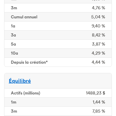
3m
3 mois
4,76 %
Cumul
annuel
5,04 %
1a
9,40 %
3a
8,42 %
5a
3,87 %
10a
4,29 %
Depuis la création*
4,44 %
Équilibré
Actifs
(millions)
1488,23 $
1m
1 mois
1,44 %
3m
3 mois
7,85 %