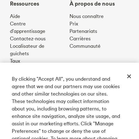
Ressources
À propos de nous
Aide
Nous connaître
Centre
Prix
d’apprentissage
Partenariats
Contactez-nous
Carrières
Localisateur de
Communauté
guichets
Taux
By clicking "Accept All", you understand and
Téléchargez notre appli
agree that we and our partners may use cookies
and other similar technologies on our sites.
These technologies may collect information
Connectez-vous avec nous
about you, including browsing patterns, to
enhance site navigation, analyze site usage, and
assist in our marketing efforts. Click "Manage
Preferences" to change or deny the use of
English
optional cookies. To learn more about changing