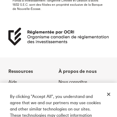
Fonds d’investissement Tangerine Limitée et Gestion d’actifs
1832 S.E.C. sont des filiales en propriété exclusive de la Banque
de Nouvelle-Écosse.
Ressources
À propos de nous
Aide
Nous connaître
À propos d'argent
Prix et distinctions
Contactez-nous
Partenariats
By clicking "Accept All", you understand and
Localisateur de
Carrières
agree that we and our partners may use cookies
guichets
Communauté
and other similar technologies on our sites.
Taux
These technologies may collect information