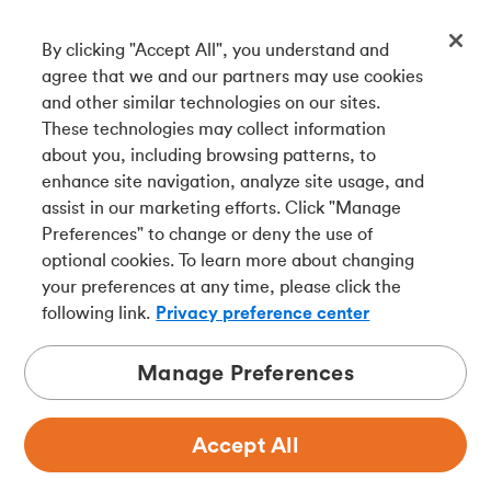
By clicking "Accept All", you understand and
Téléchargez notre appli
agree that we and our partners may use cookies
and other similar technologies on our sites.
These technologies may collect information
Connectez-vous avec nous
about you, including browsing patterns, to
enhance site navigation, analyze site usage, and
assist in our marketing efforts. Click "Manage
Preferences" to change or deny the use of
English
optional cookies. To learn more about changing
Tangerine est le nom commercial de la Banque Tangerine,
your preferences at any time, please click the
une filiale en propriété exclusive de La Banque de
following link.
Privacy preference center
Nouvelle-Écosse et
membre à part entière de la SADC
.
Manage Preferences
Accept All
Confidentialité
Juridique
Sécurité
Accessibilité
Choix de pub