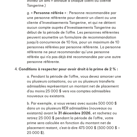
Invitez un ami » attribué à chaque client ou cliente
Tangerine.)
g. «
Personne référée
» : Personne recommandée par
une personne référente pour devenir un client ou une
cliente d’Investissements Tangerine, et qui ne détient
aucun compte auprès d’Investissements Tangerine au
début de la période de l’offre. Les personnes référentes
peuvent soumettre un formulaire de recommandation
jusqu’à concurrence de 10 fois, pour un maximum de 10
personnes référées par personne référente. La personne
référente ne peut recommander qu’une personne
référée qui n’a pas déjà été recommandée par une autre
personne référente.
4.
Conditions à respecter pour avoir droit à la prime de 2 % :
a. Pendant la période de l’offre, vous devez amorcer une
ou plusieurs cotisations, ou un ou plusieurs transferts
admissibles représentant un montant net de placement
d’au moins 25 000 $ vers vos comptes admissibles
nouveaux ou existants.
b. Par exemple, si vous versez avec succès 500 000 $
dans un ou plusieurs RÉR admissibles (nouveaux ou
existants) avant le
31 décembre 2026
, et rachetez ou
retirez 25 000 $ pendant la période de l’offre, votre
prime sera calculée en fonction du montant net de
placement restant, c’est-à-dire 475 000 $ (500 000 $ –
25 000 $).