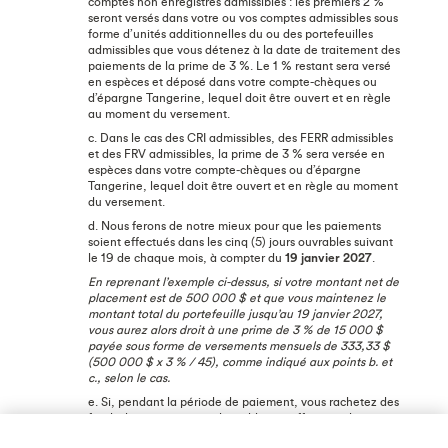
comptes non enregistrés admissibles : les premiers 2 %
seront versés dans votre ou vos comptes admissibles sous
forme d’unités additionnelles du ou des portefeuilles
admissibles que vous détenez à la date de traitement des
paiements de la prime de 3 %. Le 1 % restant sera versé
en espèces et déposé dans votre compte-chèques ou
d’épargne Tangerine, lequel doit être ouvert et en règle
au moment du versement.
c. Dans le cas des CRI admissibles, des FERR admissibles
et des FRV admissibles, la prime de 3 % sera versée en
espèces dans votre compte‑chèques ou d’épargne
Tangerine, lequel doit être ouvert et en règle au moment
du versement.
d. Nous ferons de notre mieux pour que les paiements
soient effectués dans les cinq (5) jours ouvrables suivant
le 19 de chaque mois, à compter du
19 janvier 2027
.
En reprenant l’exemple ci-dessus, si votre montant net de
placement est de 500 000 $ et que vous maintenez le
montant total du portefeuille jusqu’au 19 janvier 2027,
vous aurez alors droit à une prime de 3 % de 15 000 $
payée sous forme de versements mensuels de 333,33 $
(500 000 $ x 3 % / 45), comme indiqué aux points b. et
c., selon le cas.
e. Si, pendant la période de paiement, vous rachetez des
fonds de vos comptes admissibles ou effectuez des
transferts sortants, c’est-à-dire que vous réduisez le