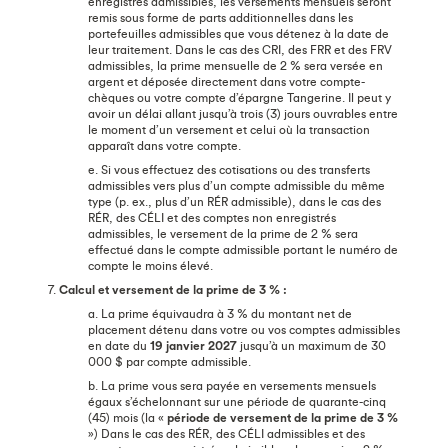
enregistrés admissibles, les versements mensuels seront
remis sous forme de parts additionnelles dans les
portefeuilles admissibles que vous détenez à la date de
leur traitement. Dans le cas des CRI, des FRR et des FRV
admissibles, la prime mensuelle de 2 % sera versée en
argent et déposée directement dans votre compte-
chèques ou votre compte d’épargne Tangerine. Il peut y
avoir un délai allant jusqu’à trois (3) jours ouvrables entre
le moment d’un versement et celui où la transaction
apparaît dans votre compte.
e. Si vous effectuez des cotisations ou des transferts
admissibles vers plus d’un compte admissible du même
type (p. ex., plus d’un RÉR admissible), dans le cas des
RÉR, des CÉLI et des comptes non enregistrés
admissibles, le versement de la prime de 2 % sera
effectué dans le compte admissible portant le numéro de
compte le moins élevé.
7.
Calcul et versement de la prime de 3 % :
a. La prime équivaudra à 3 % du montant net de
placement détenu dans votre ou vos comptes admissibles
en date du
19 janvier 2027
jusqu’à un maximum de 30
000 $ par compte admissible.
b. La prime vous sera payée en versements mensuels
égaux s’échelonnant sur une période de quarante-cinq
(45) mois (la «
période de versement de la prime de 3 %
») Dans le cas des RÉR, des CÉLI admissibles et des