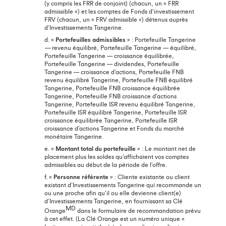
(y compris les FRR de conjoint) (chacun, un « FRR
admissible ») et les comptes de Fonds d’investissement
FRV (chacun, un « FRV admissible ») détenus auprès
d’Investissements Tangerine.
d. «
Portefeuilles admissibles
» : Portefeuille Tangerine
— revenu équilibré, Portefeuille Tangerine — équilibré,
Portefeuille Tangerine — croissance équilibrée,
Portefeuille Tangerine — dividendes, Portefeuille
Tangerine — croissance d’actions, Portefeuille FNB
revenu équilibré Tangerine, Portefeuille FNB équilibré
Tangerine, Portefeuille FNB croissance équilibrée
Tangerine, Portefeuille FNB croissance d’actions
Tangerine, Portefeuille ISR revenu équilibré Tangerine,
Portefeuille ISR équilibré Tangerine, Portefeuille ISR
croissance équilibrée Tangerine, Portefeuille ISR
croissance d’actions Tangerine et Fonds du marché
monétaire Tangerine.
e. «
Montant total du portefeuille
» : Le montant net de
placement plus les soldes qu’affichaient vos comptes
admissibles au début de la période de l’offre.
f. «
Personne référente
» : Cliente existante ou client
existant d’Investissements Tangerine qui recommande un
ou une proche afin qu’il ou elle devienne client(e)
d’Investissements Tangerine, en fournissant sa Clé
MD
Orange
dans le formulaire de recommandation prévu
à cet effet. (La Clé Orange est un numéro unique «