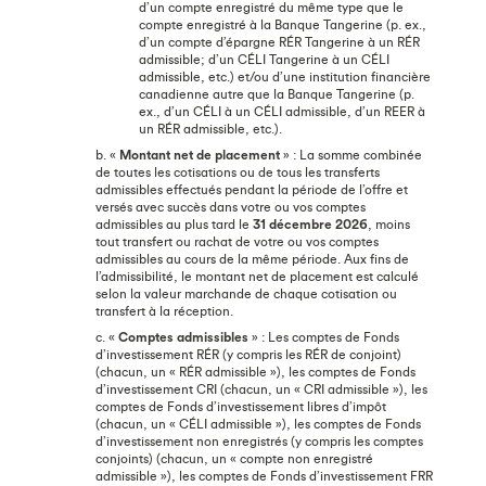
d’un compte enregistré du même type que le
compte enregistré à la Banque Tangerine (p. ex.,
d’un compte d’épargne RÉR Tangerine à un RÉR
admissible; d’un CÉLI Tangerine à un CÉLI
admissible, etc.) et/ou d’une institution financière
canadienne autre que la Banque Tangerine (p.
ex., d’un CÉLI à un CÉLI admissible, d’un REER à
un RÉR admissible, etc.).
b. «
Montant net de placement
» : La somme combinée
de toutes les cotisations ou de tous les transferts
admissibles effectués pendant la période de l’offre et
versés avec succès dans votre ou vos comptes
admissibles au plus tard le
31 décembre 2026
, moins
tout transfert ou rachat de votre ou vos comptes
admissibles au cours de la même période. Aux fins de
l’admissibilité, le montant net de placement est calculé
selon la valeur marchande de chaque cotisation ou
transfert à la réception.
c. «
Comptes admissibles
» : Les comptes de Fonds
d’investissement RÉR (y compris les RÉR de conjoint)
(chacun, un « RÉR admissible »), les comptes de Fonds
d’investissement CRI (chacun, un « CRI admissible »), les
comptes de Fonds d’investissement libres d’impôt
(chacun, un « CÉLI admissible »), les comptes de Fonds
d’investissement non enregistrés (y compris les comptes
conjoints) (chacun, un « compte non enregistré
admissible »), les comptes de Fonds d’investissement FRR