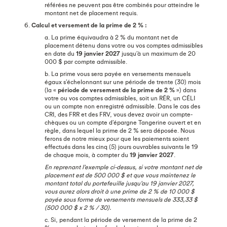
référées ne peuvent pas être combinés pour atteindre le
montant net de placement requis.
6.
Calcul et versement de la prime de 2 % :
a. La prime équivaudra à 2 % du montant net de
placement détenu dans votre ou vos comptes admissibles
en date du
19 janvier 2027
jusqu’à un maximum de 20
000 $ par compte admissible.
b. La prime vous sera payée en versements mensuels
égaux s’échelonnant sur une période de trente (30) mois
(la «
période de versement de la prime de 2 %
») dans
votre ou vos comptes admissibles, soit un RÉR, un CÉLI
ou un compte non enregistré admissible. Dans le cas des
CRI, des FRR et des FRV, vous devez avoir un compte-
chèques ou un compte d’épargne Tangerine ouvert et en
règle, dans lequel la prime de 2 % sera déposée. Nous
ferons de notre mieux pour que les paiements soient
effectués dans les cinq (5) jours ouvrables suivants le 19
de chaque mois, à compter du
19 janvier 2027
.
En reprenant l’exemple ci-dessus, si votre montant net de
placement est de 500 000 $ et que vous maintenez le
montant total du portefeuille jusqu’au 19 janvier 2027,
vous aurez alors droit à une prime de 2 % de 10 000 $
payée sous forme de versements mensuels de 333,33 $
(500 000 $ x 2 % / 30).
c. Si, pendant la période de versement de la prime de 2