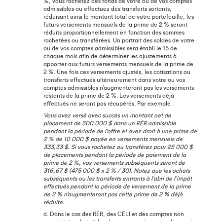
%, vous rachetez des fonds de votre ou de vos comptes
admissibles ou effectuez des transferts sortants,
réduisant ainsi le montant total de votre portefeuille, les
futurs versements mensuels de la prime de 2 % seront
réduits proportionnellement en fonction des sommes
rachetées ou transférées. Un portrait des soldes de votre
ou de vos comptes admissibles sera établi le 15 de
chaque mois afin de déterminer les ajustements à
apporter aux futurs versements mensuels de la prime de
2 %. Une fois ces versements ajustés, les cotisations ou
transferts effectués ultérieurement dans votre ou vos
comptes admissibles n’augmenteront pas les versements
restants de la prime de 2 %. Les versements déjà
effectués ne seront pas récupérés. Par exemple :
Vous avez versé avec succès un montant net de
placement de 500 000 $ dans un RÉR admissible
pendant la période de l’offre et avez droit à une prime de
2 % de 10 000 $ payée en versements mensuels de
333,33 $. Si vous rachetez ou transférez pour 25 000 $
de placements pendant la période de paiement de la
prime de 2 %, vos versements subséquents seront de
316,67 $ (475 000 $ x 2 % / 30). Notez que les achats
subséquents ou les transferts entrants à l’abri de l’impôt
effectués pendant la période de versement de la prime
de 2 % n’augmenteront pas cette prime de 2 % déjà
réduite.
d. Dans le cas des RÉR, des CÉLI et des comptes non