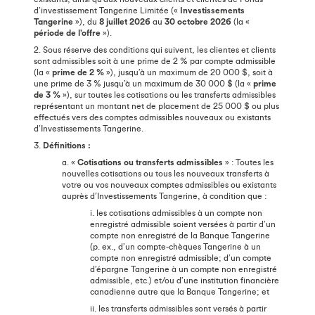
d’investissement Tangerine Limitée («
Investissements
Tangerine
»), du
8 juillet 2026
au
30 octobre 2026
(la «
période de l’offre
»).
2. Sous réserve des conditions qui suivent, les clientes et clients
sont admissibles soit à une prime de 2 % par compte admissible
(la «
prime de 2 %
»), jusqu’à un maximum de 20 000 $, soit à
une prime de 3 % jusqu’à un maximum de 30 000 $ (la «
prime
de 3 %
»), sur toutes les cotisations ou les transferts admissibles
représentant un montant net de placement de 25 000 $ ou plus
effectués vers des comptes admissibles nouveaux ou existants
d’Investissements Tangerine.
3.
Définitions :
a. «
Cotisations ou transferts admissibles
» : Toutes les
nouvelles cotisations ou tous les nouveaux transferts à
votre ou vos nouveaux comptes admissibles ou existants
auprès d’Investissements Tangerine, à condition que :
i. les cotisations admissibles à un compte non
enregistré admissible soient versées à partir d’un
compte non enregistré de la Banque Tangerine
(p. ex., d’un compte-chèques Tangerine à un
compte non enregistré admissible; d’un compte
d’épargne Tangerine à un compte non enregistré
admissible, etc.) et/ou d’une institution financière
canadienne autre que la Banque Tangerine; et
ii. les transferts admissibles sont versés à partir