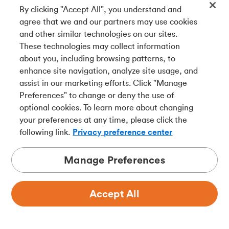
By clicking "Accept All", you understand and
soigneusement choisie si votre investissement perd
agree that we and our partners may use cookies
de la valeur ou si d’autres investissements
and other similar technologies on our sites.
augmentent plus rapidement, mais
résistez à l’envie
These technologies may collect information
de modifier
votre portefeuille trop souvent. Comme
about you, including browsing patterns, to
le dit un vieux dicton : votre portefeuille est comme
enhance site navigation, analyze site usage, and
un savon — plus vous le manipulez, plus il rapetisse.
assist in our marketing efforts. Click "Manage
Investir 10 000 $ avec
Preferences" to change or deny the use of
optional cookies. To learn more about changing
Tangerine : par où
your preferences at any time, please click the
following link.
Privacy preference center
commencer
Si vous vous êtes rendu jusqu’ici, vous êtes déjà sur
Manage Preferences
la bonne voie.
Investir n’a pas besoin d’être compliqué. De nos jours,
Accept All
vous pouvez investir dans l’ensemble du marché
boursier mondial grâce à des fonds communs de
placement ou de FNB.