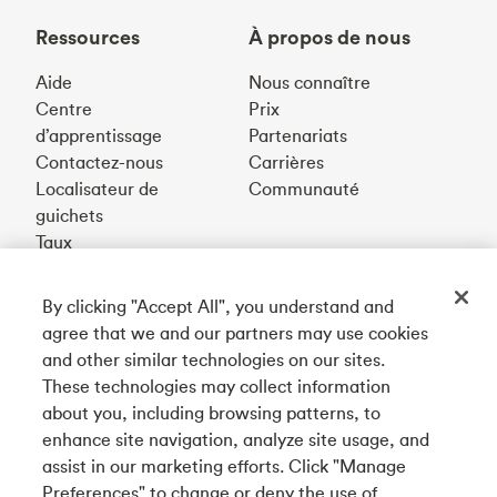
Ressources
À propos de nous
Aide
Nous connaître
Centre
Prix
d’apprentissage
Partenariats
Contactez-nous
Carrières
Localisateur de
Communauté
guichets
Taux
By clicking "Accept All", you understand and
Téléchargez notre appli
agree that we and our partners may use cookies
and other similar technologies on our sites.
These technologies may collect information
Connectez-vous avec nous
about you, including browsing patterns, to
enhance site navigation, analyze site usage, and
assist in our marketing efforts. Click "Manage
Preferences" to change or deny the use of