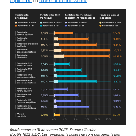
équilibrée
ou
axée sur la croissance
.
Rendements au 31 décembre 2025. Source : Gestion
d’actifs 1832 S.E.C. Les rendements passés ne sont pas garants des