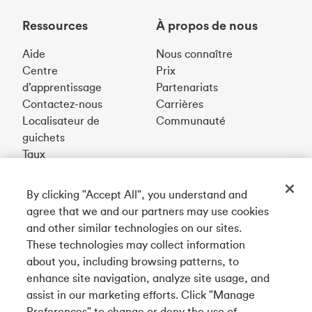
Ressources
À propos de nous
Aide
Nous connaître
Centre
Prix
d’apprentissage
Partenariats
Contactez-nous
Carrières
Localisateur de
Communauté
guichets
Taux
By clicking "Accept All", you understand and
Téléchargez notre appli
agree that we and our partners may use cookies
and other similar technologies on our sites.
These technologies may collect information
Connectez-vous avec nous
about you, including browsing patterns, to
enhance site navigation, analyze site usage, and
assist in our marketing efforts. Click "Manage
Preferences" to change or deny the use of