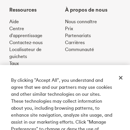
Ressources
À propos de nous
Aide
Nous connaître
Centre
Prix
d’apprentissage
Partenariats
Contactez-nous
Carrières
Localisateur de
Communauté
guichets
Taux
By clicking "Accept All", you understand and
Téléchargez notre appli
agree that we and our partners may use cookies
and other similar technologies on our sites.
These technologies may collect information
Connectez-vous avec nous
about you, including browsing patterns, to
enhance site navigation, analyze site usage, and
assist in our marketing efforts. Click "Manage
Preferences" to change or deny the use of