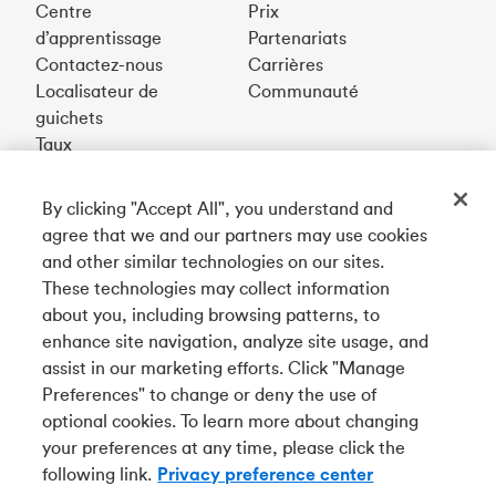
Centre
Prix
d’apprentissage
Partenariats
Contactez-nous
Carrières
Localisateur de
Communauté
guichets
Taux
By clicking "Accept All", you understand and
Téléchargez notre appli
agree that we and our partners may use cookies
and other similar technologies on our sites.
These technologies may collect information
Connectez-vous avec nous
about you, including browsing patterns, to
enhance site navigation, analyze site usage, and
assist in our marketing efforts. Click "Manage
Preferences" to change or deny the use of
English
optional cookies. To learn more about changing
Tangerine est le nom commercial de la Banque Tangerine,
your preferences at any time, please click the
une filiale en propriété exclusive de La Banque de
following link.
Privacy preference center
Nouvelle-Écosse et
membre à part entière de la SADC
.