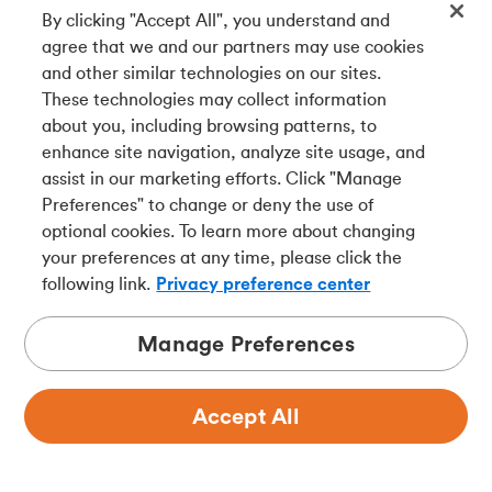
By clicking "Accept All", you understand and
fraude, alertes de crédit et de débit.
agree that we and our partners may use cookies
and other similar technologies on our sites.
These technologies may collect information
about you, including browsing patterns, to
Ressources
À propos de nous
enhance site navigation, analyze site usage, and
Aide
Nous connaître
assist in our marketing efforts. Click "Manage
Centre
Prix
Preferences" to change or deny the use of
d’apprentissage
Partenariats
optional cookies. To learn more about changing
Contactez-nous
Carrières
your preferences at any time, please click the
Localisateur de
Communauté
following link.
Privacy preference center
guichets
Taux
Manage Preferences
Téléchargez notre appli
Accept All