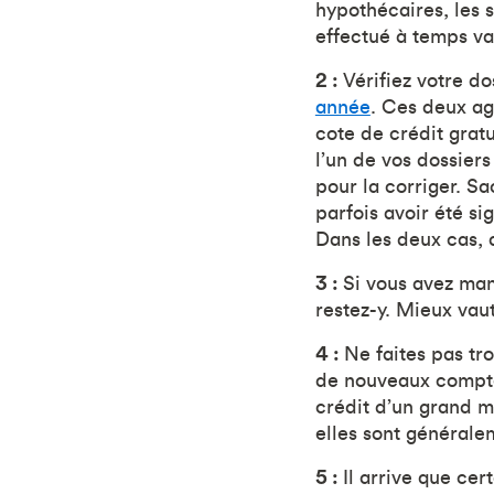
hypothécaires, les 
effectué à temps va
2 :
Vérifiez votre d
année
. Ces deux ag
cote de crédit grat
l’un de vos dossier
pour la corriger. S
parfois avoir été si
Dans les deux cas,
3 :
Si vous avez man
restez-y. Mieux vau
4 :
Ne faites pas t
de nouveaux compte
crédit d’un grand m
elles sont généralem
5 :
Il arrive que ce