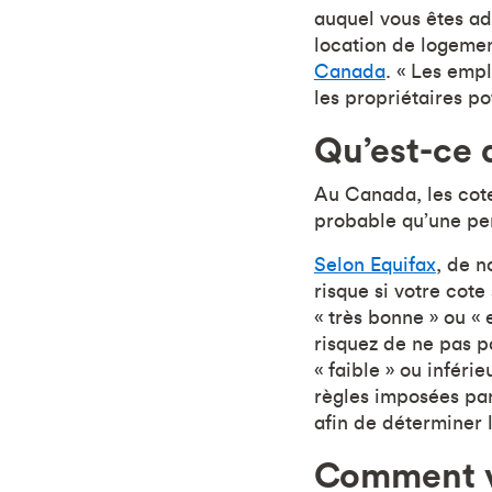
auquel vous êtes ad
location de logemen
Canada
. « Les emp
les propriétaires pot
Qu’est-ce 
Au Canada, les cotes
probable qu’une per
Selon Equifax
, de 
risque si votre cot
« très bonne » ou « 
risquez de ne pas po
« faible » ou inféri
règles imposées par
afin de déterminer 
Comment vé