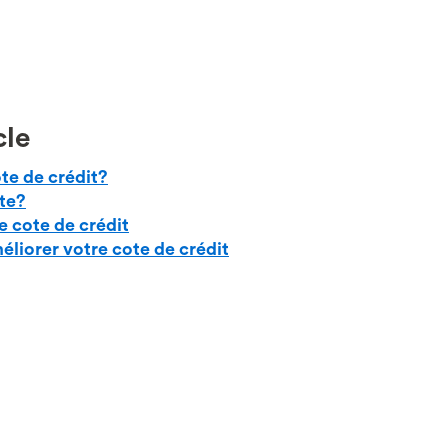
cle
te de crédit?
te?
cote de crédit
liorer votre cote de crédit