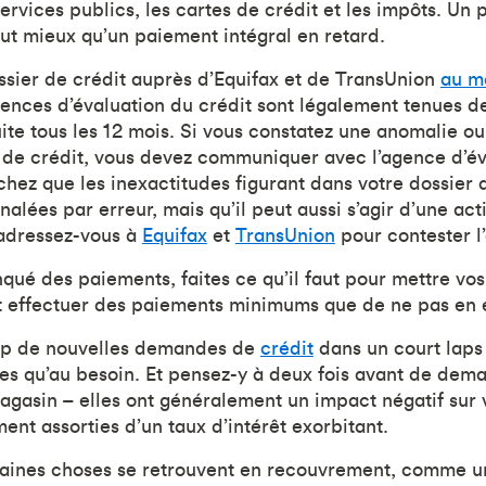
services publics, les cartes de crédit et les impôts. U
ut mieux qu’un paiement intégral en retard.
ossier de crédit auprès d’Equifax et de TransUnion
au mo
ences d’évaluation du crédit sont légalement tenues de
uite tous les 12 mois. Si vous constatez une anomalie o
s de crédit, vous devez communiquer avec l’agence d’év
achez que les inexactitudes figurant dans votre dossier
gnalées par erreur, mais qu’il peut aussi s’agir d’une act
 adressez-vous à
Equifax
et
TransUnion
pour contester l’
qué des paiements, faites ce qu’il faut pour mettre vos
t effectuer des paiements minimums que de ne pas en e
rop de nouvelles demandes de
crédit
dans un court laps
s qu’au besoin. Et pensez-y à deux fois avant de dem
agasin – elles ont généralement un impact négatif sur v
ent assorties d’un taux d’intérêt exorbitant.
rtaines choses se retrouvent en recouvrement, comme u