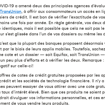
ID-19 a amené deux des principales agences d’évalua
TransUnion
, à offrir aux consommateurs un accès en lig
siers de crédit. Il est bon de vérifier l’exactitude de vo
moins une fois par année. En règle générale, vos deux d
 identiques, mais il est possible que cela ne soit pas l
ur s’est glissée dans l’un de vos dossiers ou même les 
c’est que la plupart des banques proposent désormais 
t par le biais de leurs applis mobiles. Toutefois, sach
ne cote et un dossier — soit Equifax, soit TransUnion —
e un peu plus d’efforts et à vérifier les deux. Remarque :
gatif sur celle-ci!
offres de cotes de crédit gratuites proposées par les a
rédit et les sociétés de technologie financière. Il n’y a
ises peuvent essayer de vous attirer avec une cote grat
à taux d’intérêt élevé. Bien que ces produits ne soient
drait divulguer vos informations personnelles, et ces e
ment de vous vendre leurs produits.