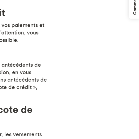
Commentaires
it
, vos paiements et
’attention, vous
ossible.
.
s antécédents de
sion, en vous
bons antécédents de
te de crédit »,
cote de
r, les versements