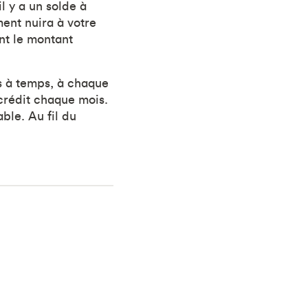
l y a un solde à
ment nuira à votre
ant le montant
es à temps, à chaque
 crédit chaque mois.
ble. Au fil du