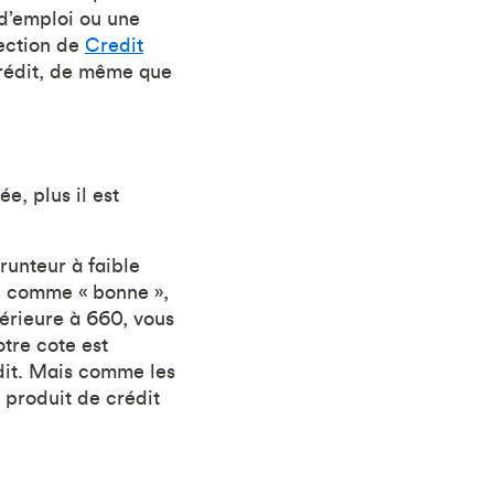
 d’emploi ou une
rection de
Credit
crédit, de même que
e, plus il est
unteur à faible
ée comme « bonne »,
férieure à 660, vous
otre cote est
édit. Mais comme les
 produit de crédit