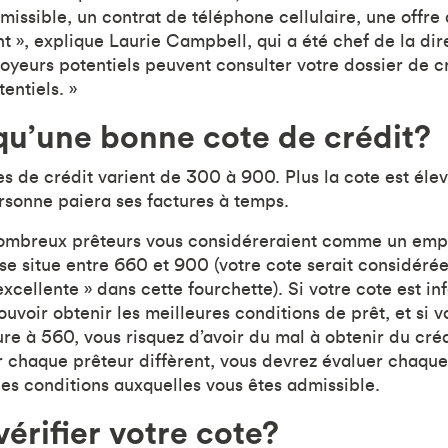
missible, un contrat de téléphone cellulaire, une offre
t », explique Laurie Campbell, qui a été chef de la di
loyeurs potentiels peuvent consulter votre dossier de 
entiels. »
qu’une bonne cote de crédit?
 de crédit varient de 300 à 900. Plus la cote est élevé
sonne paiera ses factures à temps.
nombreux prêteurs vous considéreraient comme un empr
e se situe entre 660 et 900 (votre cote serait considér
excellente » dans cette fourchette). Si votre cote est in
uvoir obtenir les meilleures conditions de prêt, et si v
eure à 560, vous risquez d’avoir du mal à obtenir du cr
 chaque prêteur diffèrent, vous devrez évaluer chaque
les conditions auxquelles vous êtes admissible.
rifier votre cote?