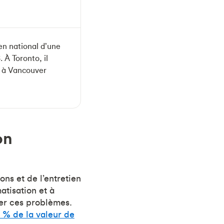
en national d’une
$
. À Toronto, il
t à Vancouver
on
ns et de l’entretien
atisation et à
rer ces problèmes.
5 % de la valeur de