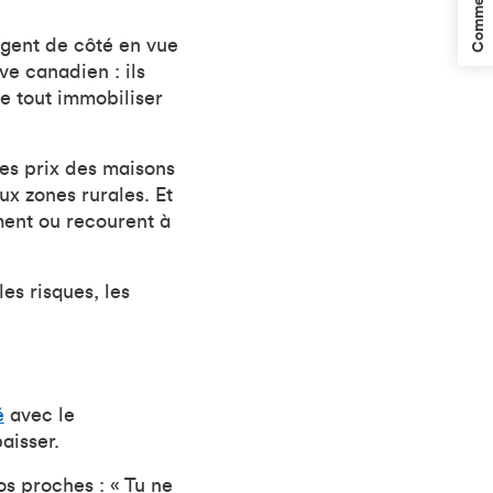
Commentaires
rgent de côté en vue
ve canadien : ils
de tout immobiliser
es prix des maisons
ux zones rurales. Et
ement ou recourent à
es risques, les
é
avec le
aisser.
os proches : « Tu ne