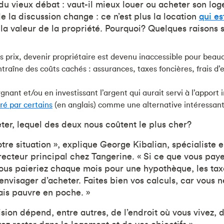
du vieux débat : vaut-il mieux louer ou acheter son lo
de la discussion change : ce n’est plus la location
qui es
 la valeur de la propriété. Pourquoi? Quelques raisons
s prix, devenir propriétaire est devenu inaccessible pour beau
ntraîne des coûts cachés : assurances, taxes foncières, frais d’
nant et/ou en investissant l’argent qui aurait servi à l’apport ini
ré par certains
(en anglais) comme une alternative intéressant
eter, lequel des deux nous coûtent le plus cher?
tre situation », explique George Kibalian, spécialiste e
recteur principal chez Tangerine. « Si ce que vous paye
ous paieriez chaque mois pour une hypothèque, les taxes,
envisager d’acheter. Faites bien vos calculs, car vous n
ais pauvre en poche. »
ision dépend, entre autres, de l’endroit où vous vivez,