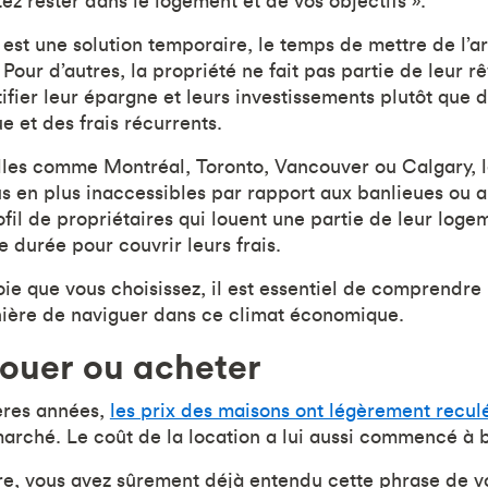
ez rester dans le logement et de vos objectifs ».
r est une solution temporaire, le temps de mettre de l’a
 Pour d’autres, la propriété ne fait pas partie de leur rê
tifier leur épargne et leurs investissements plutôt que 
 et des frais récurrents.
lles comme Montréal, Toronto, Vancouver ou Calgary, l
s en plus inaccessibles par rapport aux banlieues ou a
rofil de propriétaires qui louent une partie de leur log
e durée pour couvrir leurs frais.
oie que vous choisissez, il est essentiel de comprendre l
nière de naviguer dans ce climat économique.
 louer ou acheter
ères années,
les prix des maisons ont légèrement recul
arché. Le coût de la location a lui aussi commencé à b
ire, vous avez sûrement déjà entendu cette phrase de v