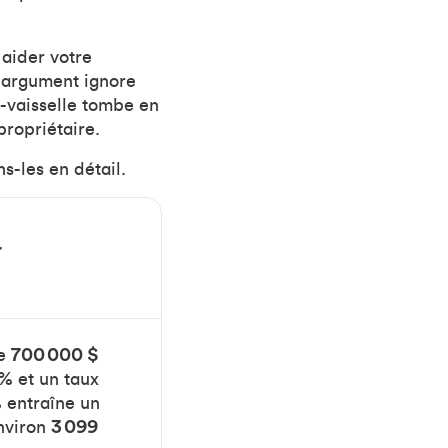
 aider votre
t argument ignore
e-vaisselle tombe en
propriétaire.
s-les en détail.
r
de
700 000 $
% et un taux
 entraîne un
nviron
3 099