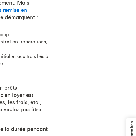
gement. Mais
t remise en
 se démarquent :
coup.
entretien, réparations,
tial et aux frais liés à
e.
n prêts
z en loyer est
 les frais, etc.,
e voulez pas être
 de la durée pendant