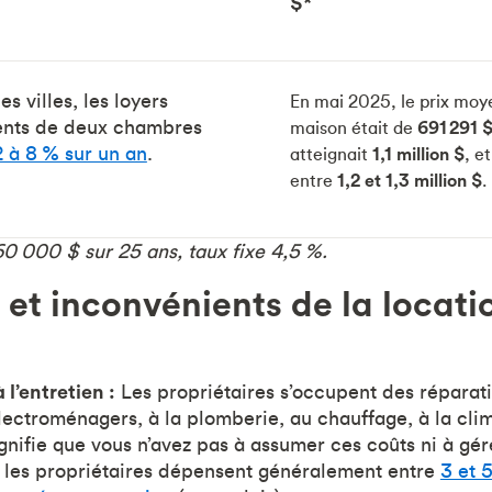
$*
s villes, les loyers
En mai 2025, le prix moy
nts de deux chambres
maison était de
691 291 
2 à 8 % sur un an
.
atteignait
1,1 million $
, e
entre
1,2 et 1,3 million $
.
 000 $ sur 25 ans, taux fixe 4,5 %.
et inconvénients de la locati
à l’entretien :
Les propriétaires s’occupent des réparatio
lectroménagers, à la plomberie, au chauffage, à la clim
signifie que vous n’avez pas à assumer ces coûts ni à gé
, les propriétaires dépensent généralement entre
3 et 