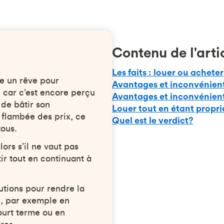
Contenu de l'arti
Les faits : louer ou acheter
te un rêve pour
Avantages et inconvénient
car c’est encore perçu
Avantages et inconvénient
de bâtir son
Louer tout en étant propri
 flambée des prix, ce
Quel est le verdict?
tous.
ors s’il ne vaut pas
ir tout en continuant à
utions pour rendre la
e, par exemple en
ourt terme ou en