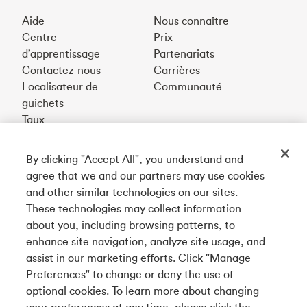
Aide
Nous connaître
Centre
Prix
d’apprentissage
Partenariats
Contactez-nous
Carrières
Localisateur de
Communauté
guichets
Taux
By clicking "Accept All", you understand and
Téléchargez notre appli
agree that we and our partners may use cookies
and other similar technologies on our sites.
These technologies may collect information
Connectez-vous avec nous
about you, including browsing patterns, to
enhance site navigation, analyze site usage, and
assist in our marketing efforts. Click "Manage
Preferences" to change or deny the use of
English
optional cookies. To learn more about changing
Tangerine est le nom commercial de la Banque Tangerine,
your preferences at any time, please click the