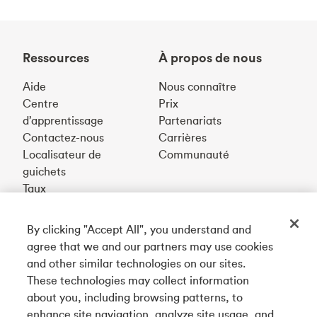
Ressources
À propos de nous
Aide
Nous connaître
Centre
Prix
d’apprentissage
Partenariats
Contactez-nous
Carrières
Localisateur de
Communauté
guichets
Taux
By clicking "Accept All", you understand and
Téléchargez notre appli
agree that we and our partners may use cookies
and other similar technologies on our sites.
These technologies may collect information
Connectez-vous avec nous
about you, including browsing patterns, to
enhance site navigation, analyze site usage, and