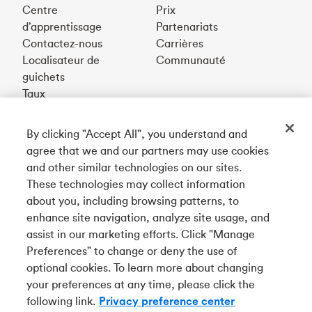
Centre
Prix
d’apprentissage
Partenariats
Contactez-nous
Carrières
Localisateur de
Communauté
guichets
Taux
By clicking "Accept All", you understand and
Téléchargez notre appli
agree that we and our partners may use cookies
and other similar technologies on our sites.
These technologies may collect information
Connectez-vous avec nous
about you, including browsing patterns, to
enhance site navigation, analyze site usage, and
assist in our marketing efforts. Click "Manage
Preferences" to change or deny the use of
English
optional cookies. To learn more about changing
Tangerine est le nom commercial de la Banque Tangerine,
your preferences at any time, please click the
une filiale en propriété exclusive de La Banque de
following link.
Privacy preference center
Nouvelle-Écosse et
membre à part entière de la SADC
.