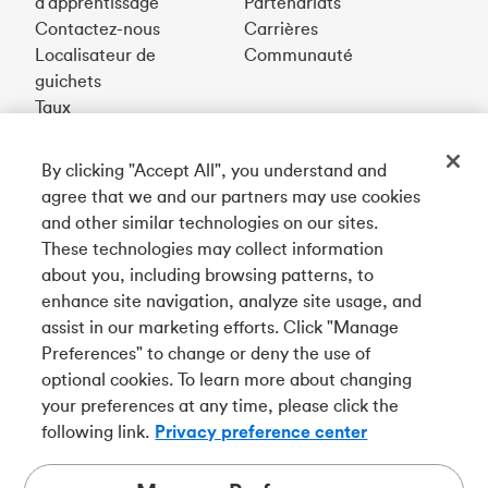
d’apprentissage
Partenariats
Contactez-nous
Carrières
Localisateur de
Communauté
guichets
Taux
By clicking "Accept All", you understand and
Téléchargez notre appli
agree that we and our partners may use cookies
and other similar technologies on our sites.
These technologies may collect information
Connectez-vous avec nous
about you, including browsing patterns, to
enhance site navigation, analyze site usage, and
assist in our marketing efforts. Click "Manage
Preferences" to change or deny the use of
English
optional cookies. To learn more about changing
Tangerine est le nom commercial de la Banque Tangerine,
your preferences at any time, please click the
une filiale en propriété exclusive de La Banque de
following link.
Privacy preference center
Nouvelle-Écosse et
membre à part entière de la SADC
.