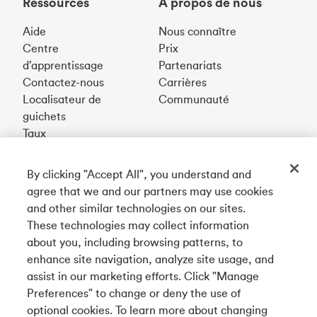
Ressources
À propos de nous
Aide
Nous connaître
Centre
Prix
d’apprentissage
Partenariats
Contactez-nous
Carrières
Localisateur de
Communauté
guichets
Taux
By clicking "Accept All", you understand and
Téléchargez notre appli
agree that we and our partners may use cookies
and other similar technologies on our sites.
These technologies may collect information
Connectez-vous avec nous
about you, including browsing patterns, to
enhance site navigation, analyze site usage, and
assist in our marketing efforts. Click "Manage
Preferences" to change or deny the use of
English
optional cookies. To learn more about changing