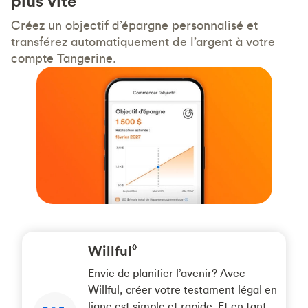
plus vite
180
Créez un objectif d’épargne personnalisé et
jours
transférez automatiquement de l’argent à votre
à
compte Tangerine.
un
taux
d’intérêt
annualisé
de
2,75
%
vous
donnerait
67,81
$
d’intérêt.*
Willful
◊
Envie de planifier l’avenir? Avec
Willful, créer votre testament légal en
ligne est simple et rapide. Et en tant