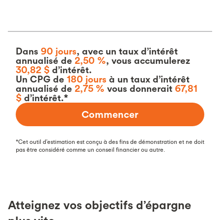
Dans
90
jours
,
avec
Dans
90 jours
, avec un taux d’intérêt
un
annualisé de
2,50 %
, vous accumulerez
taux
30,82 $
d’intérêt.
d’intérêt
Un CPG de
180 jours
à un taux d’intérêt
annualisé de
2,75 %
vous donnerait
67,81
annualisé
$
d’intérêt.*
de
2,50
Commencer
%
,
vous
*Cet outil d’estimation est conçu à des fins de démonstration et ne doit
accumulerez
pas être considéré comme un conseil financier ou autre.
30,82
$
d’intérêt.
Un
Atteignez vos objectifs d’épargne
CPG
de