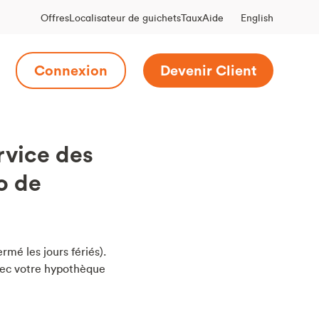
English
Offres
Localisateur de guichets
Taux
Aide
Connexion
Devenir Client
rvice des
o de
rmé les jours fériés).
vec votre hypothèque