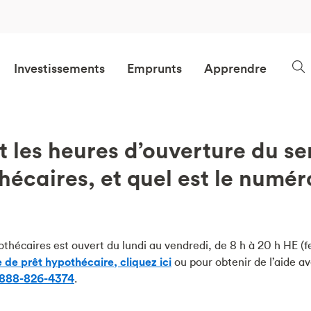
Investissements
Emprunts
Apprendre
t les heures d’ouverture du se
hécaires, et quel est le numér
thécaires est ouvert du lundi au vendredi, de 8 h à 20 h HE (fe
 de prêt hypothécaire, cliquez
ici
ou pour obtenir de l’aide a
-888-826-4374
.