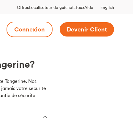
English
Offres
Localisateur de guichets
Taux
Aide
Connexion
Devenir Client
ngerine?
te Tangerine. Nos
 jamais votre sécurité
antie de sécurité