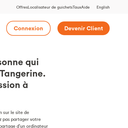
English
Offres
Localisateur de guichets
Taux
Aide
Connexion
Devenir Client
sonne qui
 Tangerine.
ssion à
 sur le site de
z pas partager votre
 partage d'un ordinateur