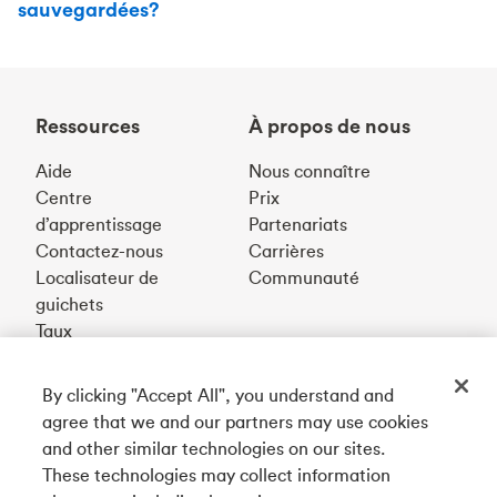
sauvegardées?
Ressources
À propos de nous
Aide
Nous connaître
Centre
Prix
d’apprentissage
Partenariats
Contactez-nous
Carrières
Localisateur de
Communauté
guichets
Taux
By clicking "Accept All", you understand and
Téléchargez notre appli
agree that we and our partners may use cookies
and other similar technologies on our sites.
These technologies may collect information
Connectez-vous avec nous