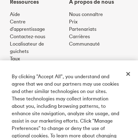
Ressources
À propos de nous
Aide
Nous connaître
Centre
Prix
d’apprentissage
Partenariats
Contactez-nous
Carrières
Localisateur de
Communauté
guichets
Taux
By clicking "Accept All", you understand and
Téléchargez notre appli
agree that we and our partners may use cookies
and other similar technologies on our sites.
These technologies may collect information
Connectez-vous avec nous
about you, including browsing patterns, to
enhance site navigation, analyze site usage, and
assist in our marketing efforts. Click "Manage
Preferences" to change or deny the use of
English
optional cookies. To learn more about changing