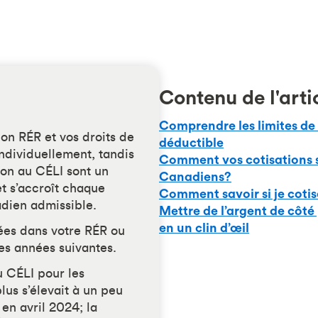
Contenu de l'arti
Comprendre les limites de
on RÉR et vos droits de
déductible
individuellement, tandis
Comment vos cotisations 
ion au CÉLI sont un
Canadiens?
t s’accroît chaque
Comment savoir si je coti
dien admissible.
Mettre de l’argent de côté 
en un clin d’œil
sées dans votre RÉR ou
es années suivantes.
 CÉLI pour les
lus s’élevait à un peu
en avril 2024; la