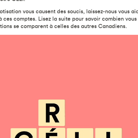
cotisation vous causent des soucis, laissez-nous vous a
 à ces comptes. Lisez la suite pour savoir combien vous
tions se comparent à celles des autres Canadiens.