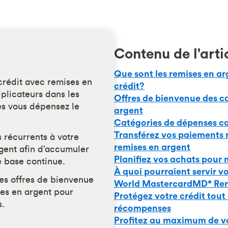
Contenu de l'arti
Que sont les remises en arg
crédit avec remises en
crédit?
iplicateurs dans les
Offres de bienvenue des ca
es vous dépensez le
argent
Catégories de dépenses co
Transférez vos paiements r
 récurrents à votre
remises en argent
gent afin d’accumuler
Planifiez vos achats pour
 base continue.
À quoi pourraient servir v
es offres de bienvenue
World MastercardMD* Re
ses en argent pour
Protégez votre crédit tou
s.
récompenses
Profitez au maximum de vo