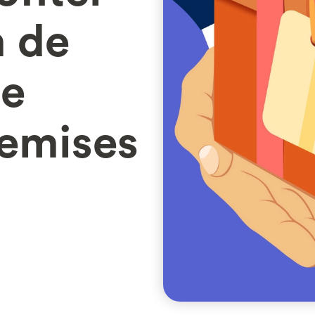
 de
de
remises