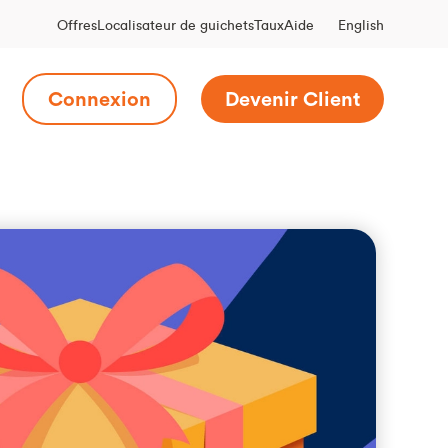
English
Offres
Localisateur de guichets
Taux
Aide
Connexion
Devenir Client