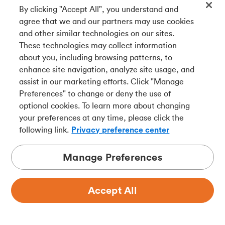
consentir ou retirer votre
By clicking "Accept All", you understand and
agree that we and our partners may use cookies
consentement
and other similar technologies on our sites.
Vous avez certains droits à l’égard des
These technologies may collect information
renseignements que nous conservons à votre sujet, y
about you, including browsing patterns, to
compris le droit d’en obtenir une copie, de les
enhance site navigation, analyze site usage, and
corriger ou de les rectifier ou de retirer votre
assist in our marketing efforts. Click "Manage
consentement à l’égard de leur utilisation à certaines
Preferences" to change or deny the use of
fins. L’exercice de vos droits dépend d’un certain
optional cookies. To learn more about changing
nombre de facteurs et, dans certaines situations,
your preferences at any time, please click the
nous pourrions ne pas être en mesure de donner
following link.
Privacy preference center
suite à votre demande. Vous pouvez, à tout moment,
refuser de donner votre consentement à la collecte,
Manage Preferences
à l’utilisation ou à la communication de vos
renseignements personnels ou retirer votre
consentement à cette fin, moyennant un avis
Accept All
raisonnable, sous réserve d’exceptions limitées. Vous
pouvez notamment retirer votre consentement à
l’utilisation de votre NAS pour vérifier les