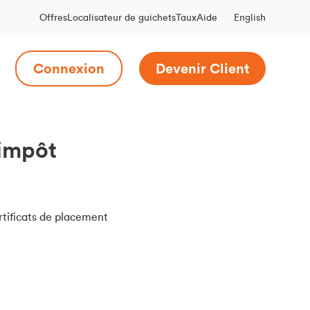
English
Offres
Localisateur de guichets
Taux
Aide
Connexion
Devenir Client
'impôt
tificats de placement