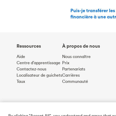
Puis-je transférer le
financière à une autr
Ressources
À propos de nous
Aide
Nous connaître
Centre d’apprentissage
Prix
Contactez-nous
Partenariats
Localisateur de guichets
Carrières
Taux
Communauté
By clicking "Accept All", you understand and agree that 