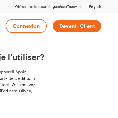
English
Offres
Localisateur de guichets
Taux
Aide
Connexion
Devenir Client
 l’utiliser?
appareil Apple
arte de crédit pour
ntact. Vous pouvez
 iPad admissibles,