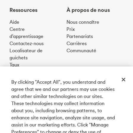
Ressources
À propos de nous
Aide
Nous connaître
Centre
Prix
d’apprentissage
Partenariats
Contactez-nous
Carrières
Localisateur de
Communauté
guichets
Taux
By clicking "Accept All", you understand and
Téléchargez notre appli
agree that we and our partners may use cookies
and other similar technologies on our sites.
These technologies may collect information
Connectez-vous avec nous
about you, including browsing patterns, to
enhance site navigation, analyze site usage, and
assist in our marketing efforts. Click "Manage
Preferences" to change or deny the use of