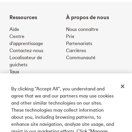
Ressources
À propos de nous
Aide
Nous connaître
Centre
Prix
d’apprentissage
Partenariats
Contactez-nous
Carrières
Localisateur de
Communauté
guichets
Taux
By clicking "Accept All", you understand and
Téléchargez notre appli
agree that we and our partners may use cookies
and other similar technologies on our sites.
These technologies may collect information
Connectez-vous avec nous
about you, including browsing patterns, to
enhance site navigation, analyze site usage, and
assist in our marketing efforts. Click "Manage