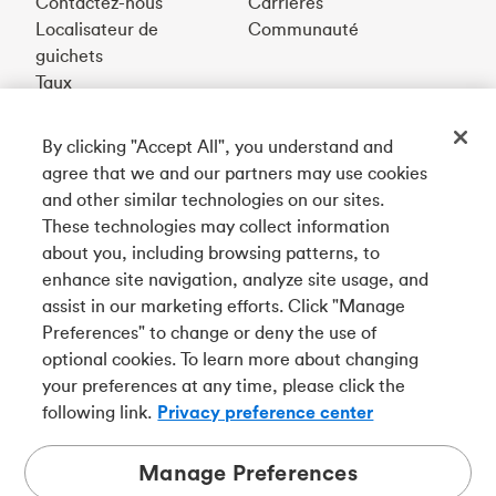
Contactez-nous
Carrières
Localisateur de
Communauté
guichets
Taux
By clicking "Accept All", you understand and
Téléchargez notre appli
agree that we and our partners may use cookies
and other similar technologies on our sites.
These technologies may collect information
Connectez-vous avec nous
about you, including browsing patterns, to
enhance site navigation, analyze site usage, and
assist in our marketing efforts. Click "Manage
Preferences" to change or deny the use of
English
optional cookies. To learn more about changing
Tangerine est le nom commercial de la Banque Tangerine,
your preferences at any time, please click the
une filiale en propriété exclusive de La Banque de
following link.
Privacy preference center
Nouvelle-Écosse et
membre à part entière de la SADC
.
Manage Preferences