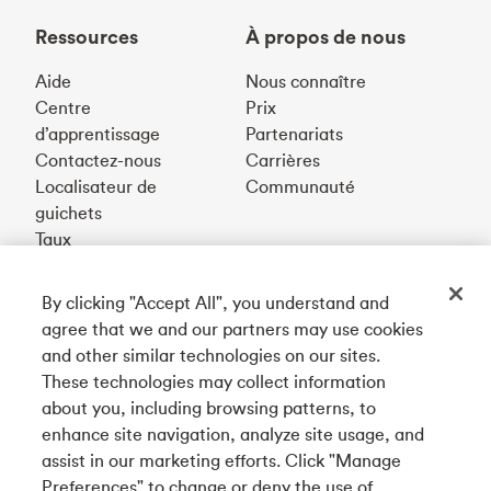
Ressources
À propos de nous
Aide
Nous connaître
Centre
Prix
d’apprentissage
Partenariats
Contactez-nous
Carrières
Localisateur de
Communauté
guichets
Taux
By clicking "Accept All", you understand and
Téléchargez notre appli
agree that we and our partners may use cookies
and other similar technologies on our sites.
These technologies may collect information
Connectez-vous avec nous
about you, including browsing patterns, to
enhance site navigation, analyze site usage, and
assist in our marketing efforts. Click "Manage
Preferences" to change or deny the use of