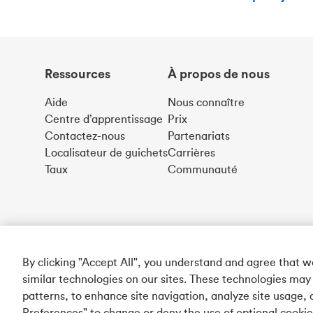
Ressources
À propos de nous
Aide
Nous connaître
Centre d’apprentissage
Prix
Contactez-nous
Partenariats
Localisateur de guichets
Carrières
Taux
Communauté
By clicking "Accept All", you understand and agree that 
similar technologies on our sites. These technologies may
patterns, to enhance site navigation, analyze site usage, 
Preferences" to change or deny the use of optional cooki