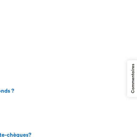
Commentaires
onds ?
pte-chèques?