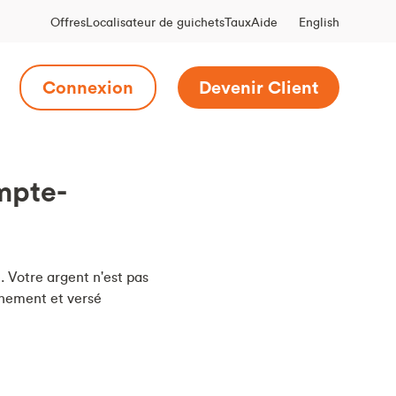
English
Offres
Localisateur de guichets
Taux
Aide
Connexion
Devenir Client
mpte-
 Votre argent n'est pas
ennement et versé