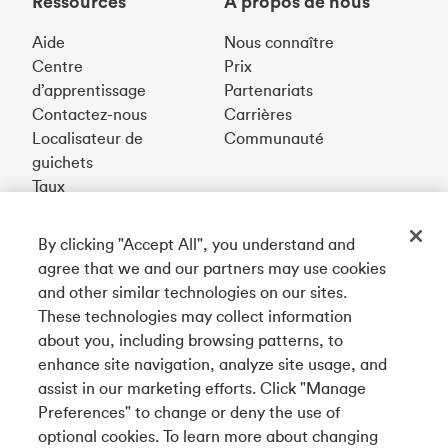
Ressources
À propos de nous
Aide
Nous connaître
Centre
Prix
d’apprentissage
Partenariats
Contactez-nous
Carrières
Localisateur de
Communauté
guichets
Taux
By clicking "Accept All", you understand and
Téléchargez notre appli
agree that we and our partners may use cookies
and other similar technologies on our sites.
These technologies may collect information
Connectez-vous avec nous
about you, including browsing patterns, to
enhance site navigation, analyze site usage, and
assist in our marketing efforts. Click "Manage
Preferences" to change or deny the use of
English
optional cookies. To learn more about changing