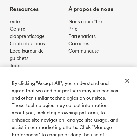
Ressources
À propos de nous
Aide
Nous connaître
Centre
Prix
d’apprentissage
Partenariats
Contactez-nous
Carrières
Localisateur de
Communauté
guichets
Taux
By clicking "Accept All", you understand and
Téléchargez notre appli
agree that we and our partners may use cookies
and other similar technologies on our sites.
These technologies may collect information
Connectez-vous avec nous
about you, including browsing patterns, to
enhance site navigation, analyze site usage, and
assist in our marketing efforts. Click "Manage
Preferences" to change or deny the use of