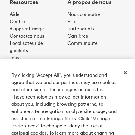
Ressources
À propos de nous
Aide
Nous connaître
Centre
Prix
d’apprentissage
Partenariats
Contactez-nous
Carrières
Localisateur de
Communauté
guichets
Taux
By clicking "Accept All", you understand and
Téléchargez notre appli
agree that we and our partners may use cookies
and other similar technologies on our sites.
These technologies may collect information
Connectez-vous avec nous
about you, including browsing patterns, to
enhance site navigation, analyze site usage, and
assist in our marketing efforts. Click "Manage
Preferences" to change or deny the use of
English
optional cookies. To learn more about changing