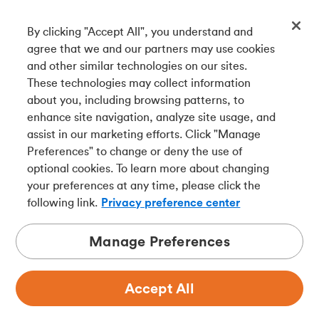
By clicking "Accept All", you understand and
Téléchargez notre appli
agree that we and our partners may use cookies
and other similar technologies on our sites.
These technologies may collect information
Connectez-vous avec nous
about you, including browsing patterns, to
enhance site navigation, analyze site usage, and
assist in our marketing efforts. Click "Manage
Preferences" to change or deny the use of
English
optional cookies. To learn more about changing
Tangerine est le nom commercial de la Banque Tangerine,
your preferences at any time, please click the
une filiale en propriété exclusive de La Banque de
following link.
Privacy preference center
Nouvelle-Écosse et
membre à part entière de la SADC
.
Manage Preferences
Accept All
Confidentialité
Juridique
Sécurité
Accessibilité
Choix de pub