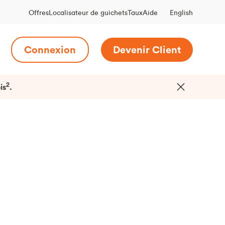
English
Offres
Localisateur de guichets
Taux
Aide
Connexion
Devenir Client
2
is
.