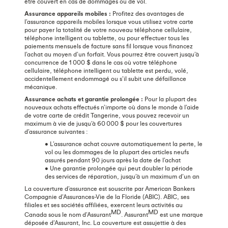
être couvert en cas de dommages ou de vol.
Assurance appareils mobiles :
Profitez des avantages de
l’assurance appareils mobiles lorsque vous utilisez votre carte
pour payer la totalité de votre nouveau téléphone cellulaire,
téléphone intelligent ou tablette, ou pour effectuer tous les
paiements mensuels de facture sans fil lorsque vous financez
l’achat au moyen d’un forfait. Vous pourrez être couvert jusqu’à
concurrence de 1 000 $ dans le cas où votre téléphone
cellulaire, téléphone intelligent ou tablette est perdu, volé,
accidentellement endommagé ou s’il subit une défaillance
mécanique.
Assurance achats et garantie prolongée :
Pour la plupart des
nouveaux achats effectués n’importe où dans le monde à l’aide
de votre carte de crédit Tangerine, vous pouvez recevoir un
maximum à vie de jusqu’à 60 000 $ pour les couvertures
d’assurance suivantes :
• L’assurance achat couvre automatiquement la perte, le
vol ou les dommages de la plupart des articles neufs
assurés pendant 90 jours après la date de l’achat
• Une garantie prolongée qui peut doubler la période
des services de réparation, jusqu’à un maximum d’un an
La couverture d’assurance est souscrite par American Bankers
Compagnie d’Assurances-Vie de la Floride (ABIC). ABIC, ses
filiales et ses sociétés affiliées, exercent leurs activités au
MD
MD
Canada sous le nom d’Assurant
. Assurant
est une marque
déposée d’Assurant, Inc. La couverture est assujettie à des