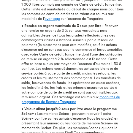
1 000 litres par mois par compte de Carte de crédit Tangerine.
Cette limite est réinitialisée au début de chaque mois pour tous
les comptes de carte de crédit et ce rabais est soumis aux
modalités de l’
avantage
sur l’essence de Tangerine.
•
Remise en argent maximale de 3 sous par litre :
Recevez
une remise en argent de 2 % sur tous vos achats nets
admissibles d’essence (tous les grades) effectués chez des
commerçants classés « stations-service » par le réseau de
paiement (le classement peut être modifié), sauf les achats
d’essence qui ne sont pas pour le commerce ni les automobiles,
avec votre Carte de crédit Tangerine dont l’une des catégories
de remise en argent à 2 % sélectionnée est l’essence. Cette
offre se base sur un prix moyen de l’essence d’au moins 1,50 $
par litre. Les achats nets désignent les achats de biens et de
service portés à votre carte de crédit, moins les retours, les
crédits et les rajustements des commerçants. Les transferts de
solde, les avances de fonds, les opérations en quasi-espèces,
les frais d’intérêt, les frais et les primes d’assurance portés à
votre compte de carte de crédit ne sont pas admissibles aux
remises en argent. Cet avantage est soumis aux
modalités du
programme de Remises Tangerine
.
•
Valeur allant jusqu’à 2 sous par litre avec le programme
Scène+ :
Les membres Scène+ peuvent recevoir 1 point
Scène+ par litre sur les achats d’essence (tous les grades) en
présentant leur numéro ou leur carte de membre Scène+ au
moment de l’achat. De plus, les membres Scène+ qui ont lié
leur compte à leur compte Shell Go+ accumuleront