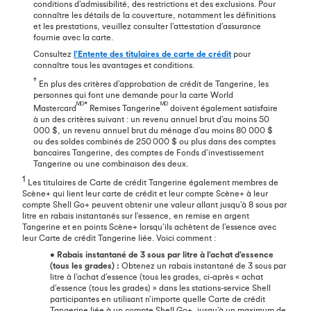
conditions d’admissibilité, des restrictions et des exclusions. Pour
connaître les détails de la couverture, notamment les définitions
et les prestations, veuillez consulter l’attestation d’assurance
fournie avec la carte.
Consultez
l’Entente des titulaires de carte de crédit
pour
connaître tous les avantages et conditions.
†
En plus des critères d’approbation de crédit de Tangerine, les
personnes qui font une demande pour la carte World
ᴹᴰ*
ᴹᴰ
Mastercard
Remises Tangerine
doivent également satisfaire
à un des critères suivant : un revenu annuel brut d’au moins 50
000 $, un revenu annuel brut du ménage d’au moins 80 000 $
ou des soldes combinés de 250 000 $ ou plus dans des comptes
bancaires Tangerine, des comptes de Fonds d’investissement
Tangerine ou une combinaison des deux.
1
Les titulaires de Carte de crédit Tangerine également membres de
Scène+ qui lient leur carte de crédit et leur compte Scène+ à leur
compte Shell Go+ peuvent obtenir une valeur allant jusqu’à 8 sous par
litre en rabais instantanés sur l’essence, en remise en argent
Tangerine et en points Scène+ lorsqu’ils achètent de l’essence avec
leur Carte de crédit Tangerine liée. Voici comment :
•
Rabais instantané de 3 sous par litre à l’achat d’essence
(tous les grades) :
Obtenez un rabais instantané de 3 sous par
litre à l’achat d’essence (tous les grades, ci-après « achat
d’essence (tous les grades) » dans les stations-service Shell
participantes en utilisant n’importe quelle Carte de crédit
Tangerine liée à un compte Shell Go+, jusqu’à un maximum de