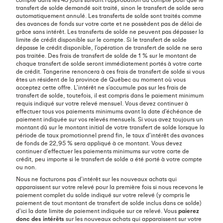
transfert de solde demandé soit traité, sinon le transfert de solde sera
automatiquement annulé. Les transferts de solde sont traités comme
des avances de fonds sur votre carte et ne possèdent pas de délai de
grâce sans intérêt. Les transferts de solde ne peuvent pas dépasser la
limite de crédit disponible sur le compte. Si le transfert de solde
dépasse le crédit disponible, l’opération de transfert de solde ne sera
pas traitée. Des frais de transfert de solde de 1 % sur le montant de
chaque transfert de solde seront immédiatement portés à votre carte
de crédit. Tangerine renoncera à ces frais de transfert de solde si vous
êtes un résident de la province de Québec au moment où vous
acceptez cette offre. L’intérêt ne s’accumule pas sur les frais de
transfert de solde, toutefois, il est compris dans le paiement minimum
requis indiqué sur votre relevé mensuel. Vous devez continuer à
effectuer tous vos paiements minimums avant la date d’échéance de
paiement indiquée sur vos relevés mensuels. Si vous avez toujours un
montant dû sur le montant initial de votre transfert de solde lorsque la
période de taux promotionnel prend fin, le taux d’intérêt des avances
de fonds de 22,95 % sera appliqué à ce montant. Vous devez
continuer d’effectuer les paiements minimums sur votre carte de
crédit, peu importe si le transfert de solde a été porté à votre compte
ou non.
Nous ne facturons pas d’intérêt sur les nouveaux achats qui
apparaissent sur votre relevé pour la première fois si nous recevons le
paiement complet du solde indiqué sur votre relevé (y compris le
paiement de tout montant de transfert de solde inclus dans ce solde)
d’ici la date limite de paiement indiquée sur ce relevé. Vous
paierez
donc des intérêts
sur les nouveaux achats qui apparaissent sur votre