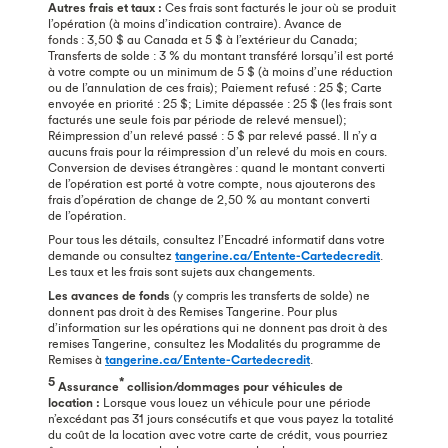
Autres frais et taux :
Ces frais sont facturés le jour où se produit
l’opération (à moins d’indication contraire). Avance de
fonds : 3,50 $ au Canada et 5 $ à l’extérieur du Canada;
Transferts de solde : 3 % du montant transféré lorsqu’il est porté
à votre compte ou un minimum de 5 $ (à moins d’une réduction
ou de l’annulation de ces frais); Paiement refusé : 25 $; Carte
envoyée en priorité : 25 $; Limite dépassée : 25 $ (les frais sont
facturés une seule fois par période de relevé mensuel);
Réimpression d’un relevé passé : 5 $ par relevé passé. Il n’y a
aucuns frais pour la réimpression d’un relevé du mois en cours.
Conversion de devises étrangères : quand le montant converti
de l’opération est porté à votre compte, nous ajouterons des
frais d’opération de change de 2,50 % au montant converti
de l’opération.
Pour tous les détails, consultez l’Encadré informatif dans votre
demande ou consultez
tangerine.ca/Entente-Cartedecredit
.
Les taux et les frais sont sujets aux changements.
Les avances de fonds
(y compris les transferts de solde) ne
donnent pas droit à des Remises Tangerine. Pour plus
d’information sur les opérations qui ne donnent pas droit à des
remises Tangerine, consultez les Modalités du programme de
Remises à
tangerine.ca/Entente-Cartedecredit
.
5
*
Assurance
collision/dommages pour véhicules de
location :
Lorsque vous louez un véhicule pour une période
n’excédant pas 31 jours consécutifs et que vous payez la totalité
du coût de la location avec votre carte de crédit, vous pourriez