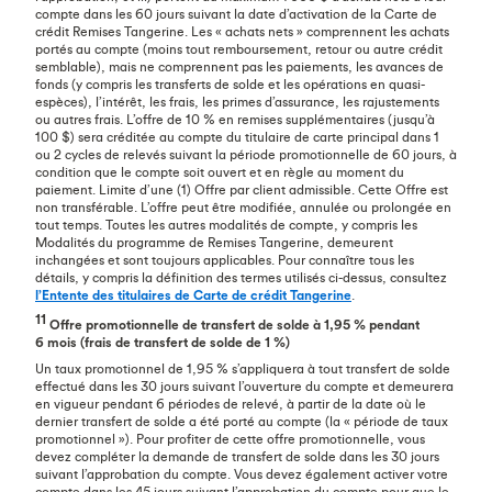
compte dans les 60 jours suivant la date d’activation de la Carte de
crédit Remises Tangerine. Les « achats nets » comprennent les achats
portés au compte (moins tout remboursement, retour ou autre crédit
semblable), mais ne comprennent pas les paiements, les avances de
fonds (y compris les transferts de solde et les opérations en quasi-
espèces), l’intérêt, les frais, les primes d’assurance, les rajustements
ou autres frais. L’offre de 10 % en remises supplémentaires (jusqu’à
100 $) sera créditée au compte du titulaire de carte principal dans 1
ou 2 cycles de relevés suivant la période promotionnelle de 60 jours, à
condition que le compte soit ouvert et en règle au moment du
paiement. Limite d’une (1) Offre par client admissible. Cette Offre est
non transférable. L’offre peut être modifiée, annulée ou prolongée en
tout temps. Toutes les autres modalités de compte, y compris les
Modalités du programme de Remises Tangerine, demeurent
inchangées et sont toujours applicables. Pour connaître tous les
détails, y compris la définition des termes utilisés ci-dessus, consultez
l’Entente des titulaires de Carte de crédit Tangerine
.
11
Offre promotionnelle de transfert de solde à 1,95 % pendant
6 mois (frais de transfert de solde de 1 %)
Un taux promotionnel de 1,95 % s’appliquera à tout transfert de solde
effectué dans les 30 jours suivant l’ouverture du compte et demeurera
en vigueur pendant 6 périodes de relevé, à partir de la date où le
dernier transfert de solde a été porté au compte (la « période de taux
promotionnel »). Pour profiter de cette offre promotionnelle, vous
devez compléter la demande de transfert de solde dans les 30 jours
suivant l’approbation du compte. Vous devez également activer votre
compte dans les 45 jours suivant l’approbation du compte pour que le