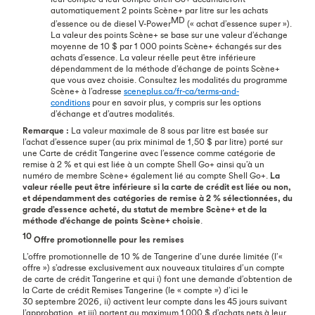
automatiquement 2 points Scène+ par litre sur les achats
MD
d’essence ou de diesel V-Power
(« achat d’essence super »).
La valeur des points Scène+ se base sur une valeur d’échange
moyenne de 10 $ par 1 000 points Scène+ échangés sur des
achats d’essence. La valeur réelle peut être inférieure
dépendamment de la méthode d’échange de points Scène+
que vous avez choisie. Consultez les modalités du programme
Scène+ à l’adresse
sceneplus.ca/fr-ca/terms-and-
conditions
pour en savoir plus, y compris sur les options
d’échange et d’autres modalités.
Remarque :
La valeur maximale de 8 sous par litre est basée sur
l’achat d’essence super (au prix minimal de 1,50 $ par litre) porté sur
une Carte de crédit Tangerine avec l’essence comme catégorie de
remise à 2 % et qui est liée à un compte Shell Go+ ainsi qu’à un
numéro de membre Scène+ également lié au compte Shell Go+.
La
valeur réelle peut être inférieure si la carte de crédit est liée ou non,
et dépendamment des catégories de remise à 2 % sélectionnées, du
grade d’essence acheté, du statut de membre Scène+ et de la
méthode d’échange de points Scène+ choisie
.
10
Offre promotionnelle pour les remises
L’offre promotionnelle de 10 % de Tangerine d’une durée limitée (l’«
offre ») s’adresse exclusivement aux nouveaux titulaires d’un compte
de carte de crédit Tangerine et qui i) font une demande d’obtention de
la Carte de crédit Remises Tangerine (le « compte ») d’ici le
30 septembre 2026, ii) activent leur compte dans les 45 jours suivant
l’approbation, et iii) portent au maximum 1 000 $ d’achats nets à leur