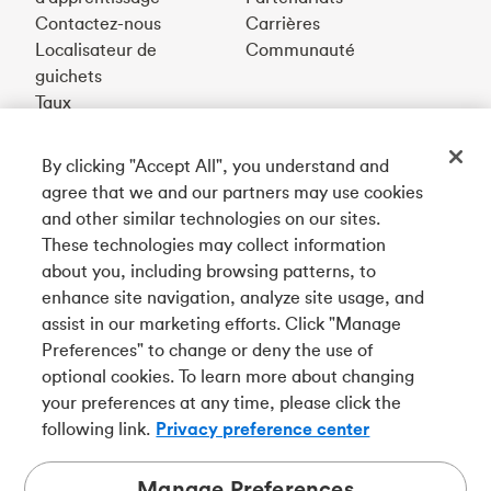
Contactez-nous
Carrières
Localisateur de
Communauté
guichets
Taux
By clicking "Accept All", you understand and
Téléchargez notre appli
agree that we and our partners may use cookies
and other similar technologies on our sites.
These technologies may collect information
Connectez-vous avec nous
about you, including browsing patterns, to
enhance site navigation, analyze site usage, and
assist in our marketing efforts. Click "Manage
Preferences" to change or deny the use of
English
optional cookies. To learn more about changing
Tangerine est le nom commercial de la Banque Tangerine,
your preferences at any time, please click the
une filiale en propriété exclusive de La Banque de
following link.
Privacy preference center
Nouvelle-Écosse et
membre à part entière de la SADC
.
Manage Preferences