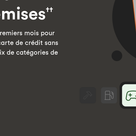
emises
††
premiers mois pour
 carte de crédit sans
oix de catégories de