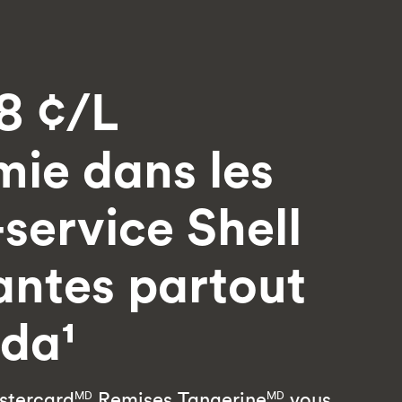
8 ¢/L
ie dans les
-service Shell
antes partout
da¹
stercard
Remises Tangerine
vous
MD
MD