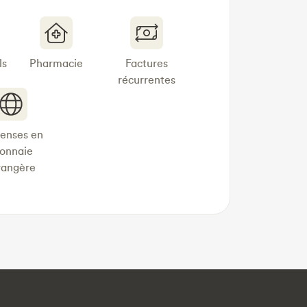
ls
Pharmacie
Factures
récurrentes
enses en
onnaie
rangère