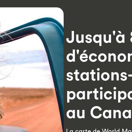
Jusqu'à 
d'économ
stations
particip
au Cana
La carte de World Ma