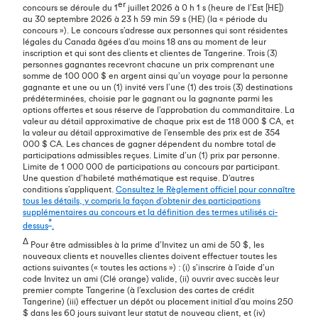
er
concours se déroule du 1
juillet 2026 à 0 h 1 s (heure de l’Est [HE])
au 30 septembre 2026 à 23 h 59 min 59 s (HE) (la « période du
concours »). Le concours s’adresse aux personnes qui sont résidentes
légales du Canada âgées d’au moins 18 ans au moment de leur
inscription et qui sont des clients et clientes de Tangerine. Trois (3)
personnes gagnantes recevront chacune un prix comprenant une
somme de 100 000 $ en argent ainsi qu’un voyage pour la personne
gagnante et une ou un (1) invité vers l’une (1) des trois (3) destinations
prédéterminées, choisie par le gagnant ou la gagnante parmi les
options offertes et sous réserve de l’approbation du commanditaire. La
valeur au détail approximative de chaque prix est de 118 000 $ CA, et
la valeur au détail approximative de l’ensemble des prix est de 354
000 $ CA. Les chances de gagner dépendent du nombre total de
participations admissibles reçues. Limite d’un (1) prix par personne.
Limite de 1 000 000 de participations au concours par participant.
Une question d’habileté mathématique est requise. D’autres
conditions s’appliquent.
Consultez le Règlement officiel pour connaître
tous les détails, y compris la façon d’obtenir des participations
supplémentaires au concours et la définition des termes utilisés ci-
*
dessus
.
∆
Pour être admissibles à la prime d’Invitez un ami de 50 $, les
nouveaux clients et nouvelles clientes doivent effectuer toutes les
actions suivantes (« toutes les actions ») : (i) s’inscrire à l’aide d’un
code Invitez un ami (Clé orange) valide, (ii) ouvrir avec succès leur
premier compte Tangerine (à l’exclusion des cartes de crédit
Tangerine) (iii) effectuer un dépôt ou placement initial d’au moins 250
$ dans les 60 jours suivant leur statut de nouveau client, et (iv)