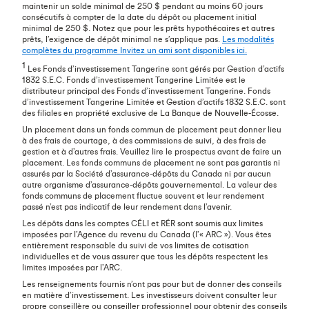
maintenir un solde minimal de 250 $ pendant au moins 60 jours
consécutifs à compter de la date du dépôt ou placement initial
minimal de 250 $. Notez que pour les prêts hypothécaires et autres
prêts, l’exigence de dépôt minimal ne s’applique pas.
Les modalités
complètes du programme Invitez un ami sont disponibles ici.
1
Les Fonds d’investissement Tangerine sont gérés par Gestion d’actifs
1832 S.E.C. Fonds d’investissement Tangerine Limitée est le
distributeur principal des Fonds d’investissement Tangerine. Fonds
d’investissement Tangerine Limitée et Gestion d’actifs 1832 S.E.C. sont
des filiales en propriété exclusive de La Banque de Nouvelle-Écosse.
Un placement dans un fonds commun de placement peut donner lieu
à des frais de courtage, à des commissions de suivi, à des frais de
gestion et à d’autres frais. Veuillez lire le prospectus avant de faire un
placement. Les fonds communs de placement ne sont pas garantis ni
assurés par la Société d’assurance-dépôts du Canada ni par aucun
autre organisme d’assurance-dépôts gouvernemental. La valeur des
fonds communs de placement fluctue souvent et leur rendement
passé n’est pas indicatif de leur rendement dans l’avenir.
Les dépôts dans les comptes CÉLI et RÉR sont soumis aux limites
imposées par l’Agence du revenu du Canada (l’« ARC »). Vous êtes
entièrement responsable du suivi de vos limites de cotisation
individuelles et de vous assurer que tous les dépôts respectent les
limites imposées par l’ARC.
Les renseignements fournis n’ont pas pour but de donner des conseils
en matière d’investissement. Les investisseurs doivent consulter leur
propre conseillère ou conseiller professionnel pour obtenir des conseils