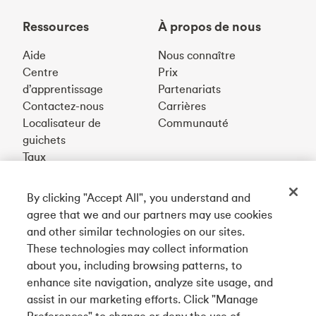
Ressources
À propos de nous
Aide
Nous connaître
Centre
Prix
d’apprentissage
Partenariats
Contactez-nous
Carrières
Localisateur de
Communauté
guichets
Taux
By clicking "Accept All", you understand and
Téléchargez notre appli
agree that we and our partners may use cookies
and other similar technologies on our sites.
These technologies may collect information
Connectez-vous avec nous
about you, including browsing patterns, to
enhance site navigation, analyze site usage, and
assist in our marketing efforts. Click "Manage
Preferences" to change or deny the use of