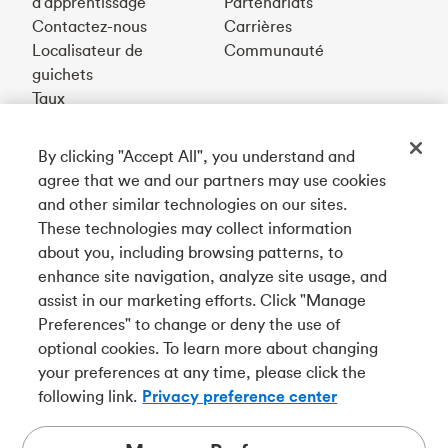
d’apprentissage
Partenariats
Contactez-nous
Carrières
Localisateur de
Communauté
guichets
Taux
By clicking "Accept All", you understand and
Téléchargez notre appli
agree that we and our partners may use cookies
and other similar technologies on our sites.
These technologies may collect information
Connectez-vous avec nous
about you, including browsing patterns, to
enhance site navigation, analyze site usage, and
assist in our marketing efforts. Click "Manage
Preferences" to change or deny the use of
English
optional cookies. To learn more about changing
Tangerine est le nom commercial de la Banque Tangerine,
your preferences at any time, please click the
une filiale en propriété exclusive de La Banque de
following link.
Privacy preference center
Nouvelle-Écosse et
membre à part entière de la SADC
.