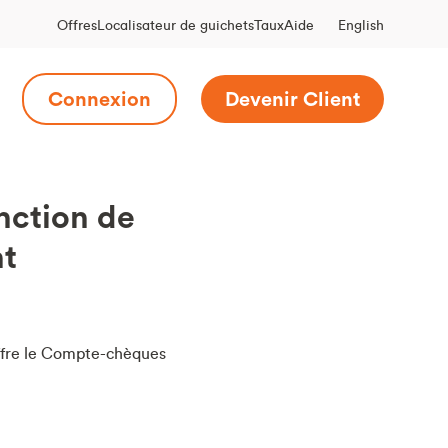
English
Offres
Localisateur de guichets
Taux
Aide
Connexion
Devenir Client
onction de
nt
offre le Compte-chèques