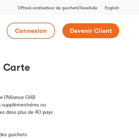
English
Offres
Localisateur de guichets
Taux
Aide
Connexion
Devenir Client
a Carte
e l’Alliance GAB
is supplémentaires ou
ues dans plus de 40 pays
 des guichets