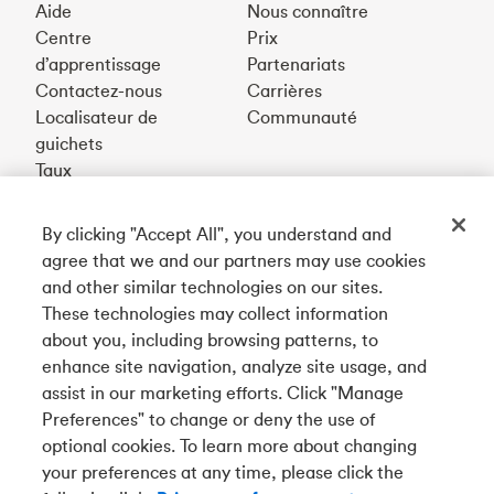
Aide
Nous connaître
Centre
Prix
d’apprentissage
Partenariats
Contactez-nous
Carrières
Localisateur de
Communauté
guichets
Taux
By clicking "Accept All", you understand and
Téléchargez notre appli
agree that we and our partners may use cookies
and other similar technologies on our sites.
These technologies may collect information
Connectez-vous avec nous
about you, including browsing patterns, to
enhance site navigation, analyze site usage, and
assist in our marketing efforts. Click "Manage
Preferences" to change or deny the use of
English
optional cookies. To learn more about changing
Tangerine est le nom commercial de la Banque Tangerine,
your preferences at any time, please click the
une filiale en propriété exclusive de La Banque de